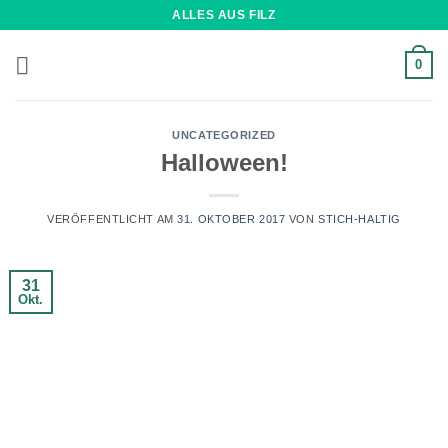
Zum
ALLES AUS FILZ
Inhalt
springen
0
UNCATEGORIZED
Halloween!
VERÖFFENTLICHT AM
31. OKTOBER 2017
VON
STICH-HALTIG
31
Okt.