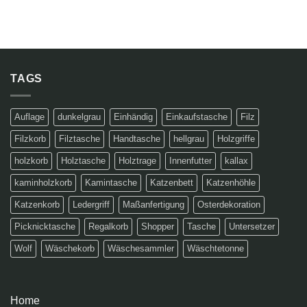
TAGS
Auflage
dunkelgrau
Einhändig
Einkaufstasche
Filz
Filzkorb
Filztasche
Handtasche
hellgrau
Holzgriffe
holzkorb
Holztasche
Holztrage
Innenfutter
kallax
kaminholzkorb
Kamintasche
Katzenbett
Katzenhöhle
Katzenkorb
Ledergriff
Maßanfertigung
Osterdekoration
Picknicktasche
Regalkorb
Shopper
Tasche
Untersetzer
Wolf
Wäschekorb
Wäschesammler
Wäschtetonne
Home