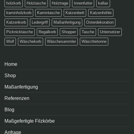
holzkorb
Holztasche
Holztrage
Innenfutter
kallax
kaminholzkorb
Kamintasche
Katzenbett
Katzenhöhle
Katzenkorb
Ledergriff
Maßanfertigung
Osterdekoration
Picknicktasche
Regalkorb
Shopper
Tasche
Untersetzer
Wolf
Wäschekorb
Wäschesammler
Wäschtetonne
Home
Shop
Maßanfertigung
Referenzen
Blog
Maßgefertigte Filzkörbe
Anfrage