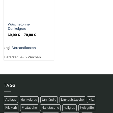
Wäschetonne
Dunkelgrau
69,90
€
–
79,90
€
zzgl.
Versandkosten
Lieferzeit:
4- 6 Wochen
TAGS
Auflage
dunkelgrau
Einhändig
Einkaufstasche
Filz
Filzkorb
Filztasche
Handtasche
hellgrau
Holzgriffe