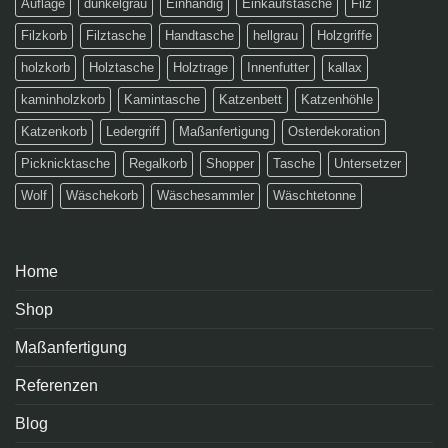
Auflage
dunkelgrau
Einhändig
Einkaufstasche
Filz
Filzkorb
Filztasche
Handtasche
hellgrau
Holzgriffe
holzkorb
Holztasche
Holztrage
Innenfutter
kallax
kaminholzkorb
Kamintasche
Katzenbett
Katzenhöhle
Katzenkorb
Ledergriff
Maßanfertigung
Osterdekoration
Picknicktasche
Regalkorb
Shopper
Tasche
Untersetzer
Wolf
Wäschekorb
Wäschesammler
Wäschtetonne
Home
Shop
Maßanfertigung
Referenzen
Blog