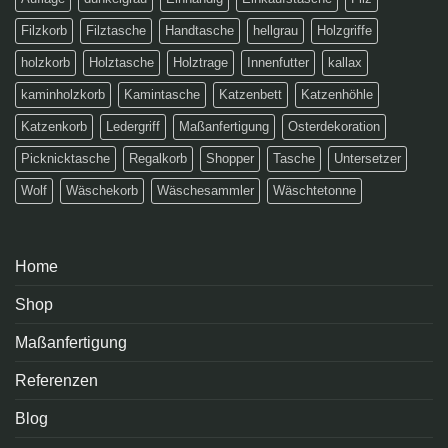
Filzkorb
Filztasche
Handtasche
hellgrau
Holzgriffe
holzkorb
Holztasche
Holztrage
Innenfutter
kallax
kaminholzkorb
Kamintasche
Katzenbett
Katzenhöhle
Katzenkorb
Ledergriff
Maßanfertigung
Osterdekoration
Picknicktasche
Regalkorb
Shopper
Tasche
Untersetzer
Wolf
Wäschekorb
Wäschesammler
Wäschtetonne
Home
Shop
Maßanfertigung
Referenzen
Blog