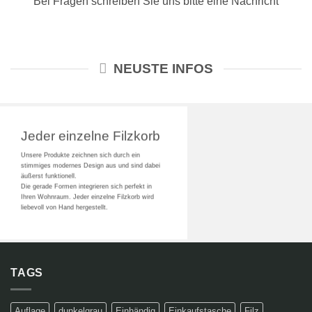
Bei Fragen schreiben Sie uns bitte eine Nachricht
NEUSTE INFOS
Jeder einzelne Filzkorb
Unsere Produkte zeichnen sich durch ein
stimmiges modernes Design aus und sind dabei
äußerst funktionell.
Die gerade Formen integrieren sich perfekt in
Ihren Wohnraum. Jeder einzelne Filzkorb wird
liebevoll von Hand hergestellt.
TAGS
Auflage
dunkelgrau
Einhändig
Einkaufstasche
Filz