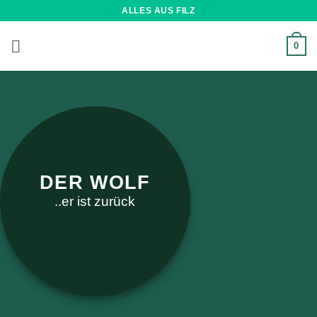
Zum
ALLES AUS FILZ
Inhalt
springen
0
DER WOLF
..er ist zurück