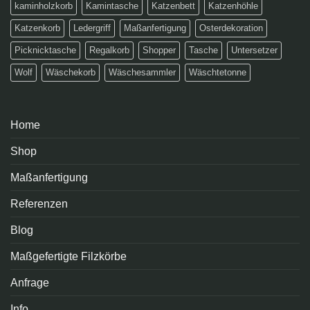
kaminholzkorb
Kamintasche
Katzenbett
Katzenhöhle
Katzenkorb
Ledergriff
Maßanfertigung
Osterdekoration
Picknicktasche
Regalkorb
Shopper
Tasche
Untersetzer
Wolf
Wäschekorb
Wäschesammler
Wäschtetonne
Home
Shop
Maßanfertigung
Referenzen
Blog
Maßgefertigte Filzkörbe
Anfrage
Info