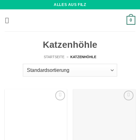
Zum
ALLES AUS FILZ
Inhalt
springen
0
Katzenhöhle
STARTSEITE
»
KATZENHÖHLE
Wunschliste
Wunschliste