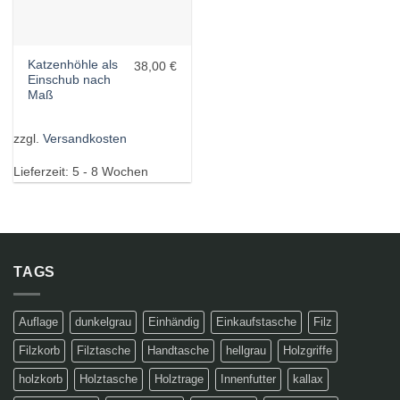
Katzenhöhle als
38,00 €
Einschub nach
Maß
zzgl.
Versandkosten
Lieferzeit:
5 - 8 Wochen
TAGS
Auflage
dunkelgrau
Einhändig
Einkaufstasche
Filz
Filzkorb
Filztasche
Handtasche
hellgrau
Holzgriffe
holzkorb
Holztasche
Holztrage
Innenfutter
kallax