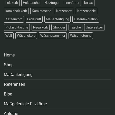
holzkorb
Holztasche
Holztrage
Innenfutter
kallax
kaminholzkorb
Kamintasche
Katzenbett
Katzenhöhle
Katzenkorb
Ledergriff
Maßanfertigung
Osterdekoration
Picknicktasche
Regalkorb
Shopper
Tasche
Untersetzer
Wolf
Wäschekorb
Wäschesammler
Wäschtetonne
Home
Shop
Maßanfertigung
Referenzen
Blog
Maßgefertigte Filzkörbe
Anfrage