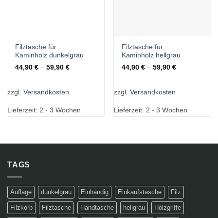
Filztasche für
Filztasche für
Kaminholz dunkelgrau
Kaminholz hellgrau
44,90
€
–
59,90
€
44,90
€
–
59,90
€
zzgl.
Versandkosten
zzgl.
Versandkosten
Lieferzeit:
2 - 3 Wochen
Lieferzeit:
2 - 3 Wochen
TAGS
Auflage
dunkelgrau
Einhändig
Einkaufstasche
Filz
Filzkorb
Filztasche
Handtasche
hellgrau
Holzgriffe