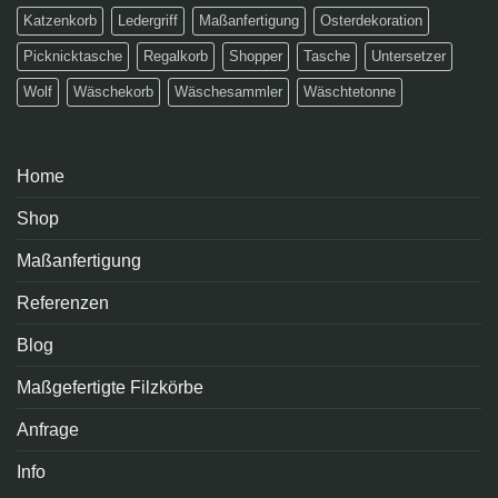
Katzenkorb
Ledergriff
Maßanfertigung
Osterdekoration
Picknicktasche
Regalkorb
Shopper
Tasche
Untersetzer
Wolf
Wäschekorb
Wäschesammler
Wäschtetonne
Home
Shop
Maßanfertigung
Referenzen
Blog
Maßgefertigte Filzkörbe
Anfrage
Info