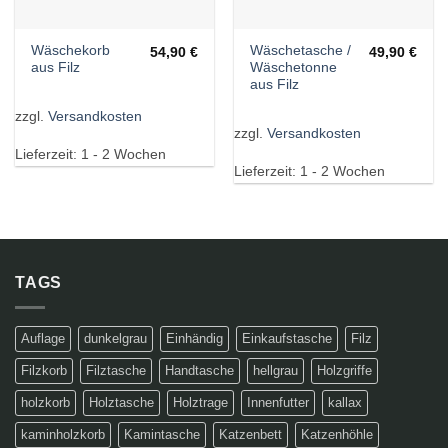
Wäschekorb
Wäschetasche /
54,90
€
49,90
€
aus Filz
Wäschetonne
aus Filz
zzgl.
Versandkosten
zzgl.
Versandkosten
Lieferzeit:
1 - 2 Wochen
Lieferzeit:
1 - 2 Wochen
TAGS
Auflage
dunkelgrau
Einhändig
Einkaufstasche
Filz
Filzkorb
Filztasche
Handtasche
hellgrau
Holzgriffe
holzkorb
Holztasche
Holztrage
Innenfutter
kallax
kaminholzkorb
Kamintasche
Katzenbett
Katzenhöhle