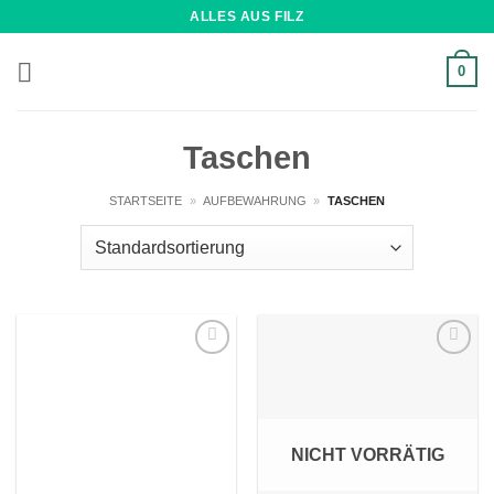
Zum
ALLES AUS FILZ
Inhalt
springen
0
Taschen
STARTSEITE
»
AUFBEWAHRUNG
»
TASCHEN
Wunschliste
Wunschliste
NICHT VORRÄTIG