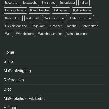
holzkorb
Holztasche
Holztrage
Innenfutter
kallax
kaminholzkorb
Kamintasche
Katzenbett
Katzenhöhle
Katzenkorb
Ledergriff
Maßanfertigung
Osterdekoration
Picknicktasche
Regalkorb
Shopper
Tasche
Untersetzer
Wolf
Wäschekorb
Wäschesammler
Wäschtetonne
Home
Shop
Maßanfertigung
Referenzen
Blog
Maßgefertigte Filzkörbe
Anfrage