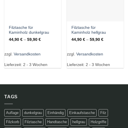
Filztasche für
Filztasche für
Kaminholz dunkelgrau
Kaminholz hellgrau
44,90
€
–
59,90
€
44,90
€
–
59,90
€
zzgl.
Versandkosten
zzgl.
Versandkosten
Lieferzeit:
2 - 3 Wochen
Lieferzeit:
2 - 3 Wochen
TAGS
Auflage
dunkelgrau
Einhändig
Einkaufstasche
Filz
Filzkorb
Filztasche
Handtasche
hellgrau
Holzgriffe