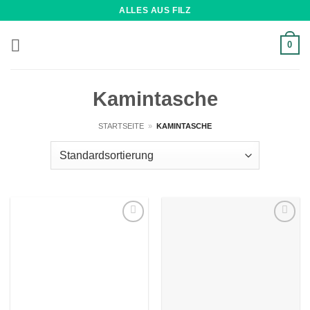
Zum
ALLES AUS FILZ
Inhalt
springen
0
Kamintasche
STARTSEITE
»
KAMINTASCHE
Wunschliste
Wunschliste