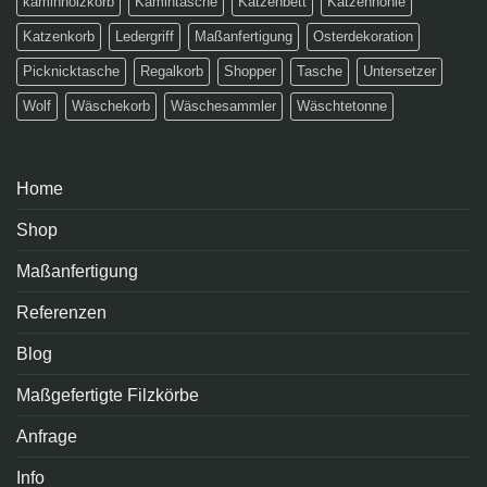
kaminholzkorb
Kamintasche
Katzenbett
Katzenhöhle
Katzenkorb
Ledergriff
Maßanfertigung
Osterdekoration
Picknicktasche
Regalkorb
Shopper
Tasche
Untersetzer
Wolf
Wäschekorb
Wäschesammler
Wäschtetonne
Home
Shop
Maßanfertigung
Referenzen
Blog
Maßgefertigte Filzkörbe
Anfrage
Info