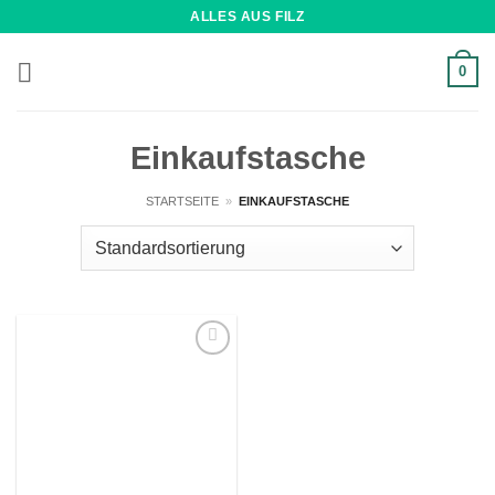
Zum
ALLES AUS FILZ
Inhalt
springen
0
Einkaufstasche
STARTSEITE
»
EINKAUFSTASCHE
Wunschliste