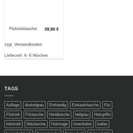
Picknicktasche
39,90
€
zzgl.
Versandkosten
Lieferzeit:
4- 6 Wochen
TAGS
Auflage
dunkelgrau
Einhändig
Einkaufstasche
Filz
Filzkorb
Filztasche
Handtasche
hellgrau
Holzgriffe
holzkorb
Holztasche
Holztrage
Innenfutter
kallax