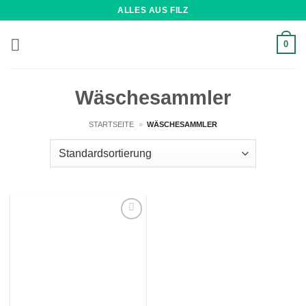
Zum
ALLES AUS FILZ
Inhalt
springen
0
Wäschesammler
STARTSEITE
»
WÄSCHESAMMLER
Wunschliste