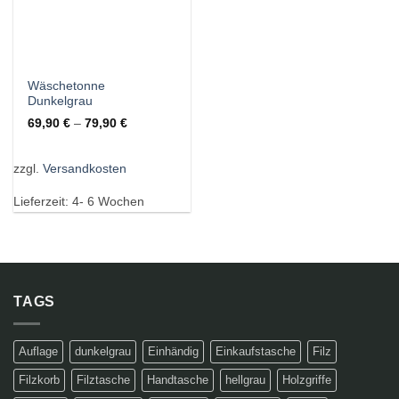
Wäschetonne
Dunkelgrau
69,90
€
–
79,90
€
zzgl.
Versandkosten
Lieferzeit:
4- 6 Wochen
TAGS
Auflage
dunkelgrau
Einhändig
Einkaufstasche
Filz
Filzkorb
Filztasche
Handtasche
hellgrau
Holzgriffe