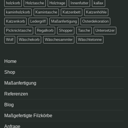
holzkorb
Holztasche
Holztrage
Innenfutter
kallax
kaminholzkorb
Kamintasche
Katzenbett
Katzenhöhle
Katzenkorb
Ledergriff
Maßanfertigung
Osterdekoration
Picknicktasche
Regalkorb
Shopper
Tasche
Untersetzer
Wolf
Wäschekorb
Wäschesammler
Wäschtetonne
Home
Shop
Maßanfertigung
Referenzen
Blog
Maßgefertigte Filzkörbe
Anfrage