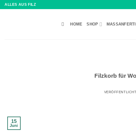
Zum
ALLES AUS FILZ
Inhalt
springen
HOME
SHOP
MASSANFERTI
Filzkorb für 
VERÖFFENTLICH
15
Juni