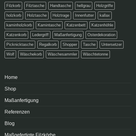
Filzkorb
Filztasche
Handtasche
hellgrau
Holzgriffe
holzkorb
Holztasche
Holztrage
Innenfutter
kallax
kaminholzkorb
Kamintasche
Katzenbett
Katzenhöhle
Katzenkorb
Ledergriff
Maßanfertigung
Osterdekoration
Picknicktasche
Regalkorb
Shopper
Tasche
Untersetzer
Wolf
Wäschekorb
Wäschesammler
Wäschtetonne
Home
Shop
Maßanfertigung
Referenzen
Blog
Maßgefertigte Filzkörbe