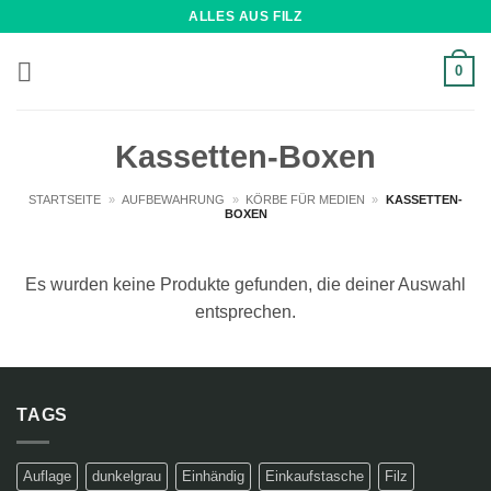
Zum
ALLES AUS FILZ
Inhalt
springen
0
Kassetten-Boxen
STARTSEITE
»
AUFBEWAHRUNG
»
KÖRBE FÜR MEDIEN
»
KASSETTEN-
BOXEN
Es wurden keine Produkte gefunden, die deiner Auswahl
entsprechen.
TAGS
Auflage
dunkelgrau
Einhändig
Einkaufstasche
Filz