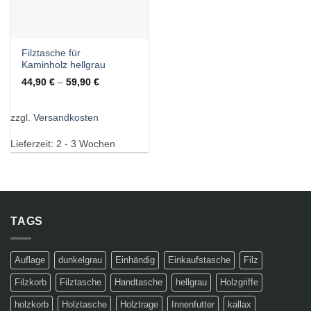
Filztasche für
Kaminholz hellgrau
44,90
€
–
59,90
€
zzgl.
Versandkosten
Lieferzeit:
2 - 3 Wochen
TAGS
Auflage
dunkelgrau
Einhändig
Einkaufstasche
Filz
Filzkorb
Filztasche
Handtasche
hellgrau
Holzgriffe
holzkorb
Holztasche
Holztrage
Innenfutter
kallax