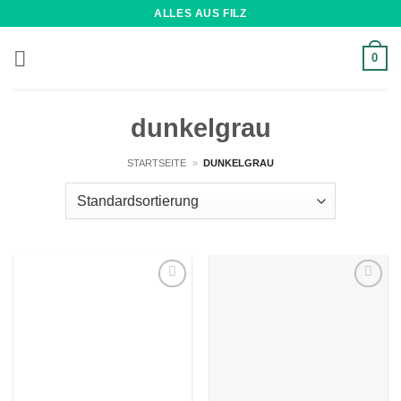
Zum
ALLES AUS FILZ
Inhalt
springen
0
dunkelgrau
STARTSEITE
»
DUNKELGRAU
Wunschliste
Wunschliste