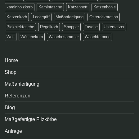
kaminholzkorb
Kamintasche
Katzenbett
Katzenhöhle
Katzenkorb
Ledergriff
Maßanfertigung
Osterdekoration
Picknicktasche
Regalkorb
Shopper
Tasche
Untersetzer
Wolf
Wäschekorb
Wäschesammler
Wäschtetonne
Home
Shop
Maßanfertigung
Referenzen
Blog
Maßgefertigte Filzkörbe
Anfrage