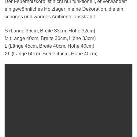
Der Feuerholzkorb ist nicht nur funktionell, er verwandelt
ein gewöhnliches Holzlager in eine Dekoration, die ein
schönes und warmes Ambiente ausstrahlt
S (Länge 36cm, Breite 33cm, Höhe 32cm)
M (Länge 40cm, Breite 36cm, Höhe 33cm)
L (Länge 45cm, Breite 40cm, Höhe 40cm)
XL (Länge 60cm, Breite 45cm, Höhe 40cm)