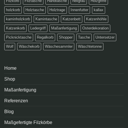
Filzkorb
Filztasche
Handtasche
hellgrau
Holzgriffe
holzkorb
Holztasche
Holztrage
Innenfutter
kallax
kaminholzkorb
Kamintasche
Katzenbett
Katzenhöhle
Katzenkorb
Ledergriff
Maßanfertigung
Osterdekoration
Picknicktasche
Regalkorb
Shopper
Tasche
Untersetzer
Wolf
Wäschekorb
Wäschesammler
Wäschtetonne
Home
Shop
Maßanfertigung
Referenzen
Blog
Maßgefertigte Filzkörbe