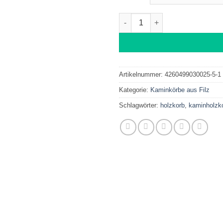
Holzkorb aus Filz oval hellgr
Artikelnummer:
4260499030025-5-1
Kategorie:
Kaminkörbe aus Filz
Schlagwörter:
holzkorb
,
kaminholzk