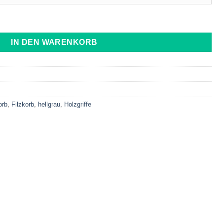
au Menge
IN DEN WARENKORB
orb
,
Filzkorb
,
hellgrau
,
Holzgriffe