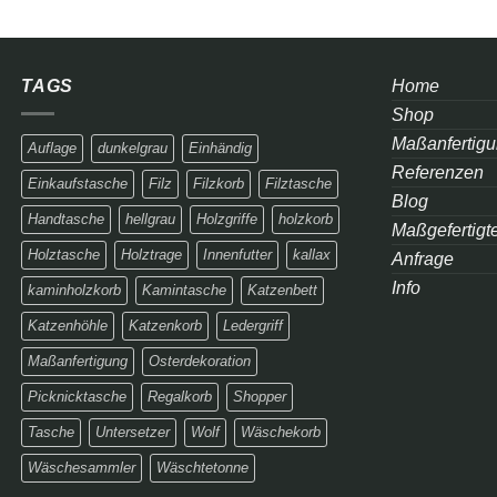
TAGS
Home
Shop
Maßanfertig
Auflage
dunkelgrau
Einhändig
Referenzen
Einkaufstasche
Filz
Filzkorb
Filztasche
Blog
Handtasche
hellgrau
Holzgriffe
holzkorb
Maßgefertigte
Holztasche
Holztrage
Innenfutter
kallax
Anfrage
Info
kaminholzkorb
Kamintasche
Katzenbett
Katzenhöhle
Katzenkorb
Ledergriff
Maßanfertigung
Osterdekoration
Picknicktasche
Regalkorb
Shopper
Tasche
Untersetzer
Wolf
Wäschekorb
Wäschesammler
Wäschtetonne