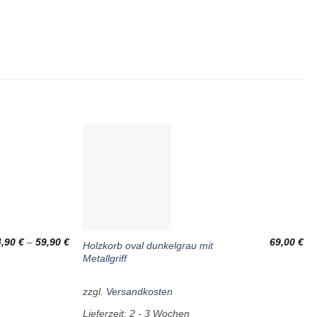
Wunschliste
Wunschliste
4,90
€
–
59,90
€
69,00
€
Holzkorb oval dunkelgrau mit
Metallgriff
zzgl.
Versandkosten
Lieferzeit:
2 - 3 Wochen