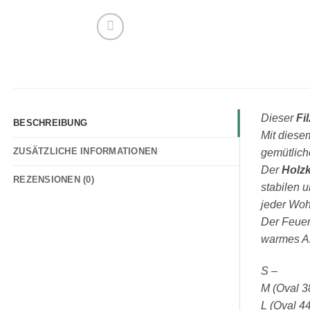
Dieser
Fi
BESCHREIBUNG
Mit diese
ZUSÄTZLICHE INFORMATIONEN
gemütlich
Der
Holz
REZENSIONEN (0)
stabilen 
jeder Woh
Der Feuerh
warmes Am
S –
M (Oval 3
L (Oval 4