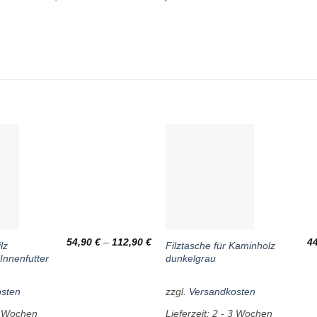
Wunschliste
54,90
€
–
112,90
€
4
lz
Filztasche für Kaminholz
Innenfutter
dunkelgrau
osten
zzgl.
Versandkosten
3 Wochen
Lieferzeit:
2 - 3 Wochen