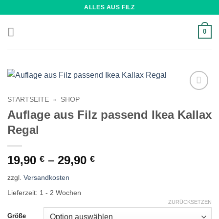
Zum
ALLES AUS FILZ
Inhalt
springen
0
Wunschliste
STARTSEITE
»
SHOP
Auflage aus Filz passend Ikea Kallax
Regal
19,90
–
29,90
€
€
zzgl.
Versandkosten
Lieferzeit:
1 - 2 Wochen
ZURÜCKSETZEN
Größe