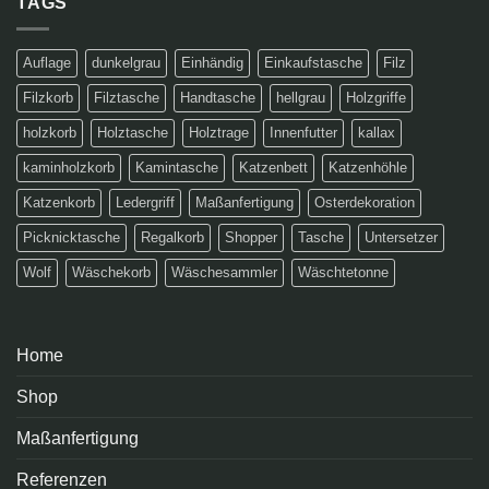
TAGS
Auflage
dunkelgrau
Einhändig
Einkaufstasche
Filz
Filzkorb
Filztasche
Handtasche
hellgrau
Holzgriffe
holzkorb
Holztasche
Holztrage
Innenfutter
kallax
kaminholzkorb
Kamintasche
Katzenbett
Katzenhöhle
Katzenkorb
Ledergriff
Maßanfertigung
Osterdekoration
Picknicktasche
Regalkorb
Shopper
Tasche
Untersetzer
Wolf
Wäschekorb
Wäschesammler
Wäschtetonne
Home
Shop
Maßanfertigung
Referenzen