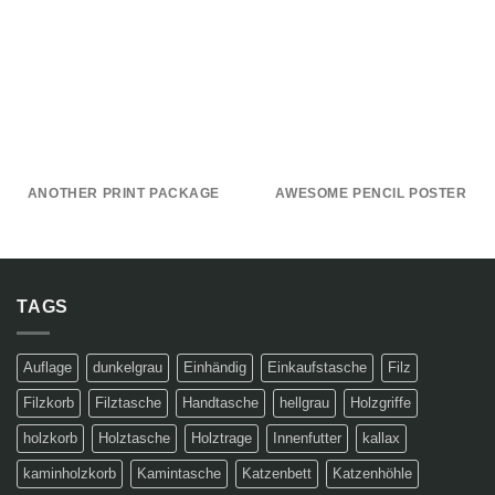
ANOTHER PRINT PACKAGE
AWESOME PENCIL POSTER
TAGS
Auflage
dunkelgrau
Einhändig
Einkaufstasche
Filz
Filzkorb
Filztasche
Handtasche
hellgrau
Holzgriffe
holzkorb
Holztasche
Holztrage
Innenfutter
kallax
kaminholzkorb
Kamintasche
Katzenbett
Katzenhöhle